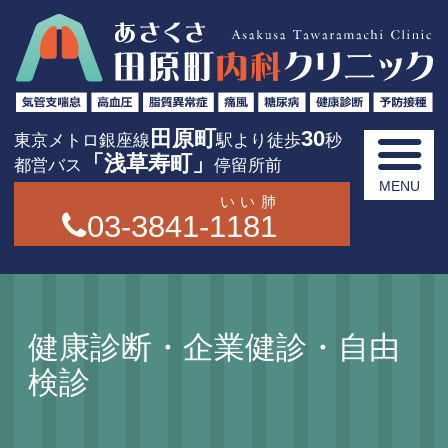
田原町
30
東京メトロ銀座線
駅より徒歩
秒
「浅草寿町」
都営バス
停留所前
いい肺
03-3841-1181
健康診断・企業健診・自由
検診