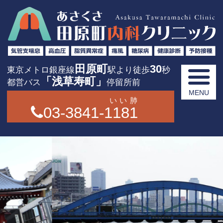
田原町
30
東京メトロ銀座線
駅より徒歩
秒
「浅草寿町」
都営バス
停留所前
いい肺
03-3841-1181