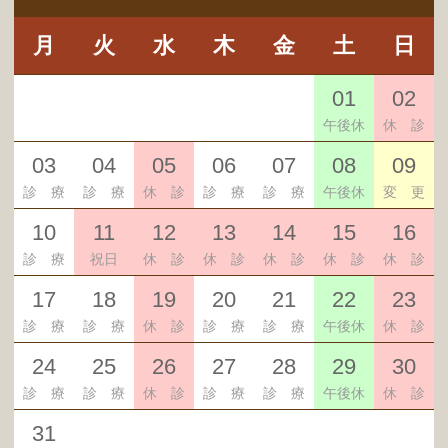
ください。肺がん検診を希望されない場合、
従来の健診だけでいいよ、という方は受付時
月
火
水
木
金
土
日
にその旨お伝えください。
台東区、肺がん
検診の案内はこちら
27
28
29
30
31
01
02
診 療
診 療
休 診
診 療
診 療
午後休
休 診
現在の発熱外来について
03
04
05
06
07
08
09
帯状疱疹ワクチン助成について
診 療
診 療
休 診
診 療
診 療
午後休
変 更
当院のオンライン診療について＜
10
11
12
13
14
15
16
2025.9＞
診 療
祝日
休 診
休 診
休 診
休 診
休 診
舌下免疫療法について（スギ花粉症、
17
18
19
20
21
22
23
ダニアレルギーの方に）
診 療
診 療
休 診
診 療
診 療
午後休
休 診
アミノインデックス®
＜血液でわかる
24
25
26
27
28
29
30
がんリスク＞について
診 療
診 療
休 診
診 療
診 療
午後休
休 診
31
01
02
03
04
05
06