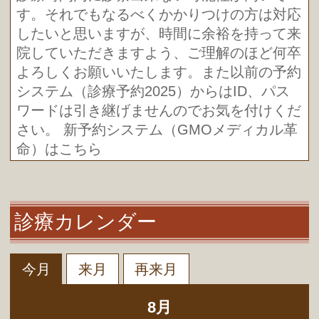
す。それでもなるべくかかりつけの方は対応
したいと思いますが、時間に余裕を持って来
院していただきますよう、ご理解のほど何卒
よろしくお願いいたします。また以前の予約
システム（診療予約2025）からはID、パス
ワードは引き継げませんのでお気を付けくだ
さい。
新予約システム（GMOメディカル革
命）はこちら
令和8年度の総合健康診査・肺がん検
診について
診療カレンダー
令和7年度から当院も肺がん検診の協力医療
機関となりました。このため例外を除きほと
んどの患者様が一旦レントゲン画像を専門病
今月
来月
再来月
院で2重チェックする流れとなるため、結果
のお渡しが約1か月後になりますことご了承
8月